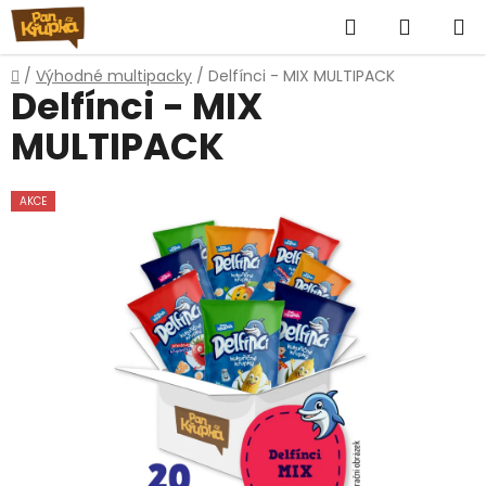
Přejít
Hledat
NÁKUP
na
obsah
KOŠÍK
Domů
/
Výhodné multipacky
/
Delfínci - MIX MULTIPACK
Delfínci - MIX
MULTIPACK
AKCE