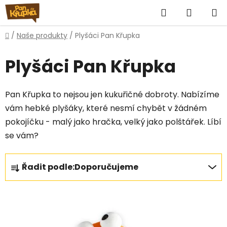
Přejít
Hledat
NÁKUP
na
obsah
KOŠÍK
Domů
/
Naše produkty
/
Plyšáci Pan Křupka
Plyšáci Pan Křupka
Pan Křupka to nejsou jen kukuřičné dobroty. Nabízíme
vám hebké plyšáky, které nesmí chybět v žádném
pokojíčku - malý jako hračka, velký jako polštářek. Líbí
se vám?
Ř
Řadit podle:
Doporučujeme
a
z
V
e
ý
n
p
í