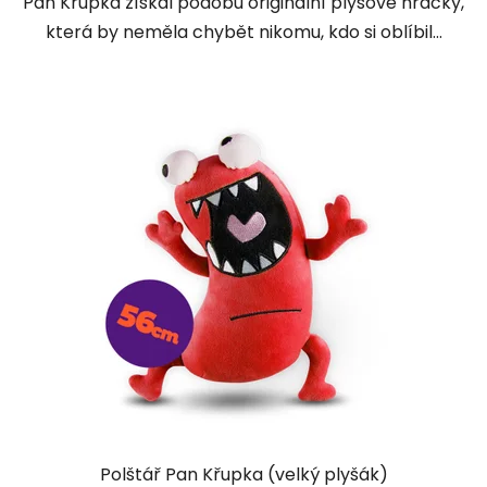
Pan Křupka získal podobu originální plyšové hračky,
která by neměla chybět nikomu, kdo si oblíbil...
Polštář Pan Křupka (velký plyšák)