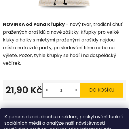
NOVINKA od Pana Křupky
- nový tvar, tradiční chuť
pražených arašídů a nové zážitky. Křupky pro velké
kluky a holky s mletými praženými arašídy najdou
místo na každé párty, při sledování filmu nebo na
výletě. Pozor, tyhle křupky se hodí i na dospělácký
večírek.
21,90 Kč
DO KOŠÍKU
Měrná cena:
Tisk
Zeptat se
Sdílet
K personalizaci obsahu a reklam, poskytování funkcí
sociálních médií a analýze naší návštěvnosti