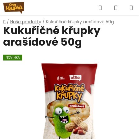
Přejít
Hledat
NÁKUP
na
obsah
KOŠÍK
Domů
/
Naše produkty
/
Kukuřičné křupky arašídové 50g
Kukuřičné křupky
arašídové 50g
NOVINKA