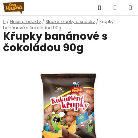
Přejít
Hledat
NÁKUP
na
obsah
KOŠÍK
Domů
/
Naše produkty
/
Sladké křupky a snacky
/
Křupky
banánové s čokoládou 90g
Křupky banánové s
čokoládou 90g