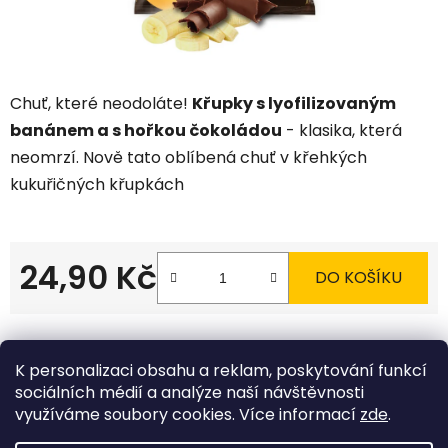
Chuť, které neodoláte!
Křupky s lyofilizovaným
banánem a s hořkou čokoládou
- klasika, která
neomrzí. Nově tato oblíbená chuť v křehkých
kukuřičných křupkách
24,90 Kč
DO KOŠÍKU
Měrná cena:
Tisk
Zeptat se
Sdílet
K personalizaci obsahu a reklam, poskytování funkcí
sociálních médií a analýze naší návštěvnosti
využíváme soubory cookies. Více informací
zde
.