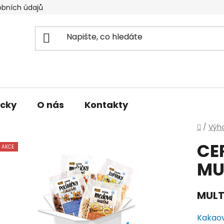
bních údajů
acky
O nás
Kontakty
Domů
/
Výh
CE
AKCE
MU
MULT
Kakaov