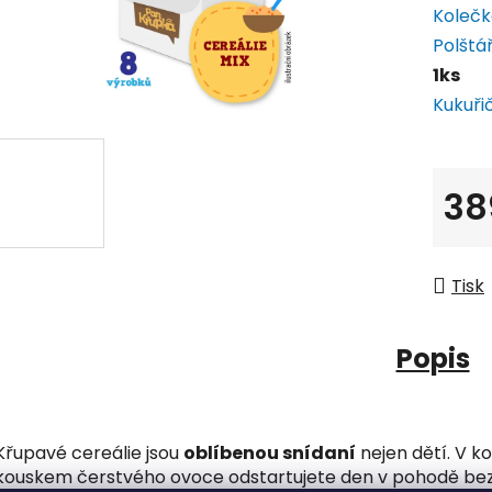
Kolečk
Polštá
1ks
Kukuři
38
Měrná
Tisk
Popis
Křupavé cereálie jsou
oblíbenou snídaní
nejen dětí. V 
kouskem čerstvého ovoce odstartujete den v pohodě bez 