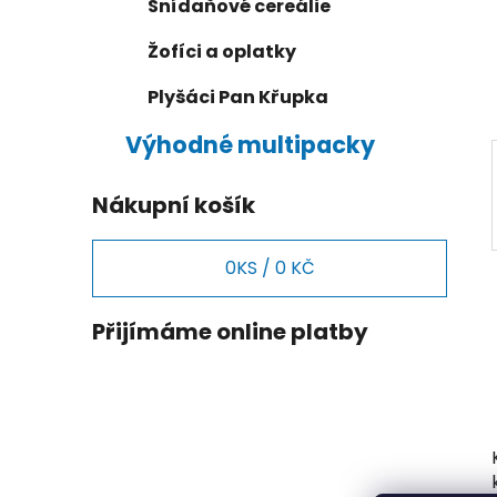
e
n
Snídaňové cereálie
í
Žofíci a oplatky
p
a
Plyšáci Pan Křupka
n
Výhodné multipacky
e
l
Nákupní košík
0
KS /
0 KČ
Přijímáme online platby