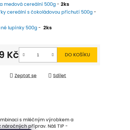
a medová cereální 500g
-
2ks
řky cereální s čokoládovou příchutí 500g
-
čné lupínky 500g
-
2ks
9 Kč
DO KOŠÍKU
 cena:
Zeptat se
Sdílet
kombinaci s mléčným výrobkem a
náročných příprav. Náš TIP -