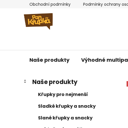
Přejít
Obchodní podmínky
Podmínky ochrany oso
na
obsah
Naše produkty
Výhodné multip
P
K
Přeskočit
Naše produkty
a
kategorie
o
t
s
Křupky pro nejmenší
e
t
g
Sladké křupky a snacky
r
o
a
r
Slané křupky a snacky
i
n